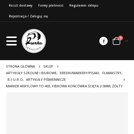
Koszt dostawy
Formy płatności
Regulamin sklepu
Rejestracja / Zaloguj się
0
STRONA GŁÓWNA
SKLEP
ARTYKUŁY SZKOLNE I BIUROWE
,
KREDKI/MARKERY/PISAKI
,
FLAMASTRY
,
B-I-U-R-O
,
ARTYKUŁY PIŚMIENNICZE
MARKER AKRYLOWY TO-403, FIBROWA KOŃCÓWKA ŚCIĘTA 2-5MM, ŻÓŁTY