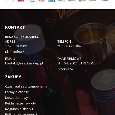
KONTAKT
RESZKA RĘKODZIEŁO
ADRES:
TELEFON:
17-200 Dubiny
tel. 502 621 304
ul. Szkolna 5
EMAIL:
DANE FIRMOWE:
kontakt@reszkasklep.pl
NIP: 5432002451 REGON:
365865852
ZAKUPY
Czas realizacji zamówienia
Formy płatności
Koszt dostawy
Reklamacje i zwroty
Regulamin sklepu
Polityka prywatności