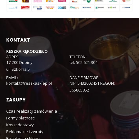
KONTAKT
RESZKA RĘKODZIEŁO
ADRES:
TELEFON:
17-200 Dubiny
tel. 502 621 304
ul. Szkolna 5
EMAIL:
DANE FIRMOWE:
kontakt@reszkasklep.pl
NIP: 5432002451 REGON:
365865852
ZAKUPY
Czas realizacji zamówienia
Formy płatności
Koszt dostawy
Reklamacje i zwroty
Regulamin sklepu