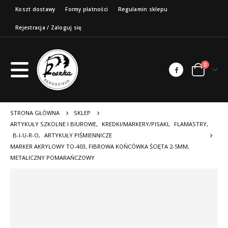
Koszt dostawy
Formy płatności
Regulamin sklepu
Rejestracja / Zaloguj się
0
STRONA GŁÓWNA
SKLEP
ARTYKUŁY SZKOLNE I BIUROWE
,
KREDKI/MARKERY/PISAKI
,
FLAMASTRY
,
B-I-U-R-O
,
ARTYKUŁY PIŚMIENNICZE
MARKER AKRYLOWY TO-403, FIBROWA KOŃCÓWKA ŚCIĘTA 2-5MM,
METALICZNY POMARAŃCZOWY