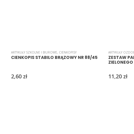
ARTYKUŁY SZKOLNE I BIUROWE
,
CIENKOPISY
ARTYKUŁY OZDO
CIENKOPIS STABILO BRĄZOWY NR 88/45
ZESTAW PA
ZIELONEGO 
2,60
zł
11,20
zł