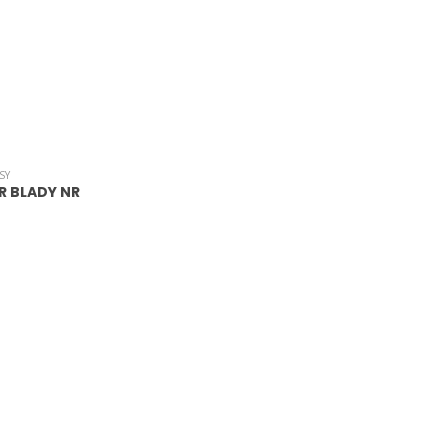
SY
A
R BLADY NR