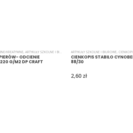
BNE/KREATYWNE
,
ARTYKUŁY SZKOLNE I BIUROWE
,
ARTYKUŁY SZKOLNE I BIUROWE
BLOKI
,
PAPIER
,
PAPIERY/WYCINANKI
,
CIENKOPI
PIERÓW- ODCIENIE
CIENKOPIS STABILO CYNOBE
220 G/M2 DP CRAFT
88/30
2,60
zł