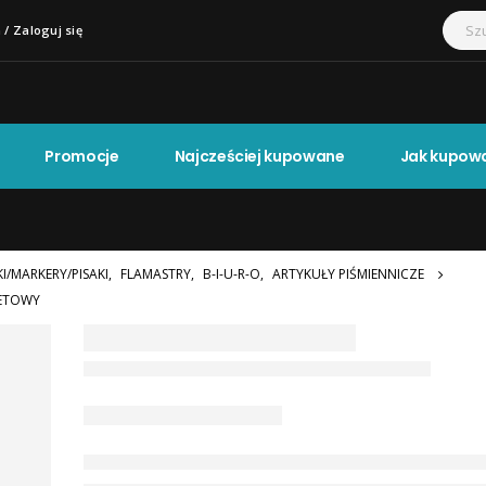
 / Zaloguj się
Promocje
Najcześciej kupowane
Jak kupow
I/MARKERY/PISAKI
,
FLAMASTRY
,
B-I-U-R-O
,
ARTYKUŁY PIŚMIENNICZE
LETOWY