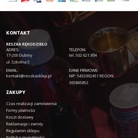
KONTAKT
RESZKA RĘKODZIEŁO
ADRES:
TELEFON:
17-200 Dubiny
tel. 502 621 304
ul. Szkolna 5
EMAIL:
DANE FIRMOWE:
kontakt@reszkasklep.pl
NIP: 5432002451 REGON:
365865852
ZAKUPY
Czas realizacji zamówienia
Formy płatności
Koszt dostawy
Reklamacje i zwroty
Regulamin sklepu
Polityka prywatności