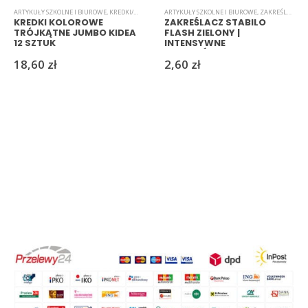
ARTYKUŁY SZKOLNE I BIUROWE
,
KREDKI/MARKERY/PISAKI
ARTYKUŁY SZKOLNE I BIUROWE
,
ZAKREŚLACZE
KREDKI KOLOROWE
ZAKREŚLACZ STABILO
TRÓJKĄTNE JUMBO KIDEA
FLASH ZIELONY |
12 SZTUK
INTENSYWNE
PODKREŚLENIE TEKSTU
18,60
zł
2,60
zł