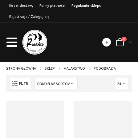
Koszt dostawy
Formy płatności
Regulamin sklepu
Rejestracja / Zaloguj się
0
STRONA GŁÓWNA
SKLEP
MALARSTWO
PODOBRAZIA
FILTR