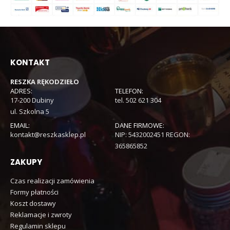
KONTAKT
RESZKA RĘKODZIEŁO
ADRES:
TELEFON:
17-200 Dubiny
tel. 502 621 304
ul. Szkolna 5
EMAIL:
DANE FIRMOWE:
kontakt@reszkasklep.pl
NIP: 5432002451 REGON:
365865852
ZAKUPY
Czas realizacji zamówienia
Formy płatności
Koszt dostawy
Reklamacje i zwroty
Regulamin sklepu