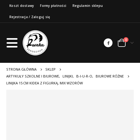
Koszt dostawy
Formy płatności
Regulamin sklepu
Rejestracja / Zaloguj się
0
STRONA GŁÓWNA
SKLEP
ARTYKUŁY SZKOLNE I BIUROWE
,
LINIJKI
,
B-I-U-R-O
,
BIUROWE RÓŻNE
LINIJKA 15 CM KIDEA Z FIGURKĄ, MIX WZORÓW