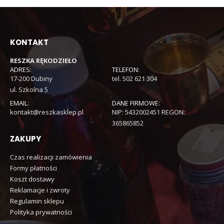
KONTAKT
RESZKA RĘKODZIEŁO
ADRES:
TELEFON:
17-200 Dubiny
tel. 502 621 304
ul. Szkolna 5
EMAIL:
DANE FIRMOWE:
kontakt@reszkasklep.pl
NIP: 5432002451 REGON:
365865852
ZAKUPY
Czas realizacji zamówienia
Formy płatności
Koszt dostawy
Reklamacje i zwroty
Regulamin sklepu
Polityka prywatności