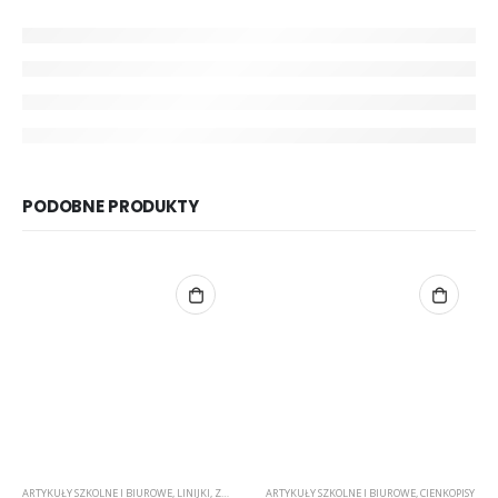
PODOBNE PRODUKTY
ARTYKUŁY SZKOLNE I BIUROWE
,
LINIJKI
,
ZESTAWY
ARTYKUŁY SZKOLNE I BIUROWE
,
CIENKOPISY