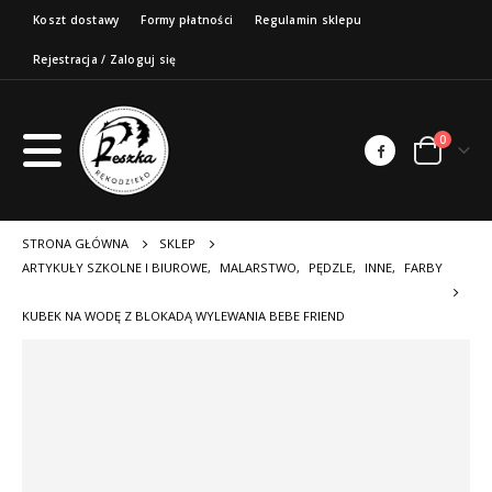
Koszt dostawy
Formy płatności
Regulamin sklepu
Rejestracja / Zaloguj się
0
STRONA GŁÓWNA
SKLEP
ARTYKUŁY SZKOLNE I BIUROWE
,
MALARSTWO
,
PĘDZLE
,
INNE
,
FARBY
KUBEK NA WODĘ Z BLOKADĄ WYLEWANIA BEBE FRIEND