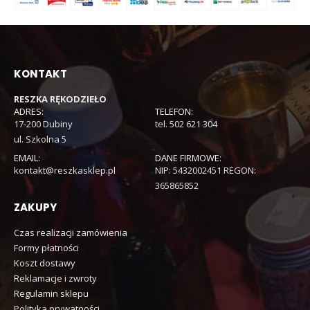
KONTAKT
RESZKA RĘKODZIEŁO
ADRES:
TELEFON:
17-200 Dubiny
tel. 502 621 304
ul. Szkolna 5
EMAIL:
DANE FIRMOWE:
kontakt@reszkasklep.pl
NIP: 5432002451 REGON:
365865852
ZAKUPY
Czas realizacji zamówienia
Formy płatności
Koszt dostawy
Reklamacje i zwroty
Regulamin sklepu
Polityka prywatności