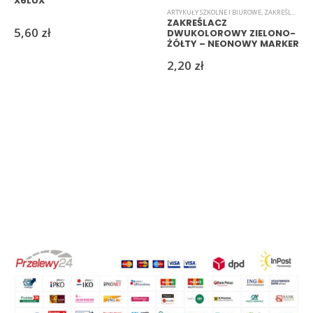
X6LUX
ARTYKUŁY SZKOLNE I BIUROWE
,
ZAKREŚLACZE
ZAKREŚLACZ
5,60
zł
DWUKOLOROWY ZIELONO-
ŻÓŁTY – NEONOWY MARKER
DO NOTATEK
2,20
zł