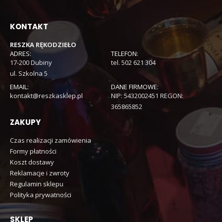
KONTAKT
RESZKA RĘKODZIEŁO
ADRES:
TELEFON:
17-200 Dubiny
tel. 502 621 304
ul. Szkolna 5
EMAIL:
DANE FIRMOWE:
kontakt@reszkasklep.pl
NIP: 5432002451 REGON:
365865852
ZAKUPY
Czas realizacji zamówienia
Formy płatności
Koszt dostawy
Reklamacje i zwroty
Regulamin sklepu
Polityka prywatności
SKLEP