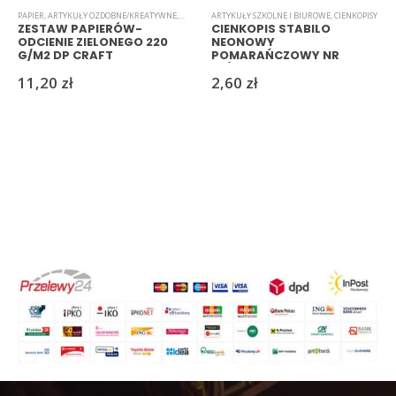
PAPIER
,
ARTYKUŁY OZDOBNE/KREATYWNE
,
ARTYKUŁY SZKOLNE I BIUROWE
ARTYKUŁY SZKOLNE I BIUROWE
,
BLOKI
,
PAPIERY/WYCINA
,
CIENKOPISY
ZESTAW PAPIERÓW-
CIENKOPIS STABILO
ODCIENIE ZIELONEGO 220
NEONOWY
G/M2 DP CRAFT
POMARAŃCZOWY NR
88/054
11,20
zł
2,60
zł