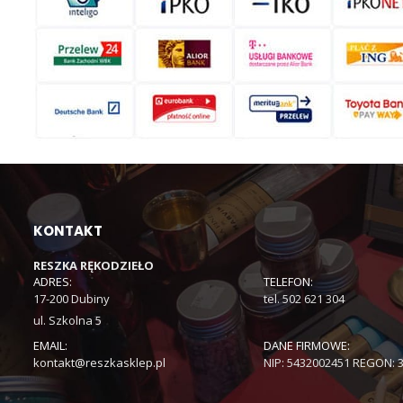
KONTAKT
RESZKA RĘKODZIEŁO
ADRES:
TELEFON:
17-200 Dubiny
tel. 502 621 304
ul. Szkolna 5
EMAIL:
DANE FIRMOWE:
kontakt@reszkasklep.pl
NIP: 5432002451 REGON: 