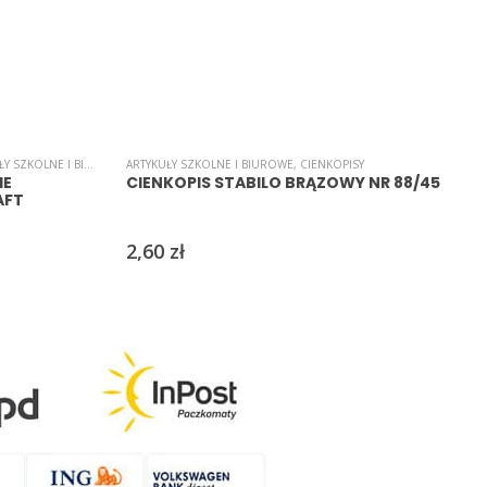
 SZKOLNE I BIUROWE
,
ARTYKUŁY SZKOLNE I BIUROWE
BLOKI
,
PAPIER
,
PAPIERY/WYCINANKI
,
CIENKOPISY
A
IE
CIENKOPIS STABILO BRĄZOWY NR 88/45
AFT
2,60
zł