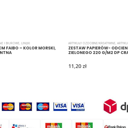
NE I BIUROWE
,
LINIJKI
ARTYKUŁY OZDOBNE/KREATYWNE
,
ARTYKUŁY
 CM FAIBO – KOLOR MORSKI,
ZESTAW PAPIERÓW- ODCIEN
ENTNA
ZIELONEGO 220 G/M2 DP CR
11,20
zł