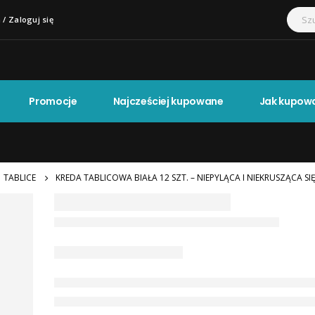
 / Zaloguj się
Promocje
Najcześciej kupowane
Jak kupow
TABLICE
KREDA TABLICOWA BIAŁA 12 SZT. – NIEPYLĄCA I NIEKRUSZĄCA SI