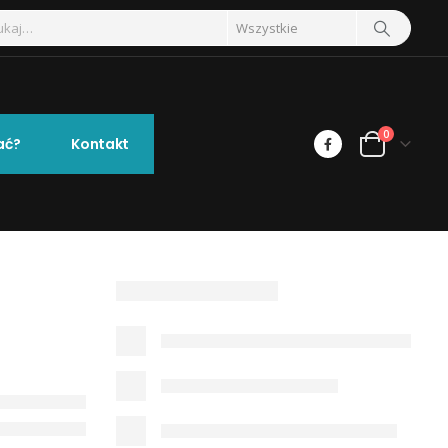
0
ać?
Kontakt
Ę