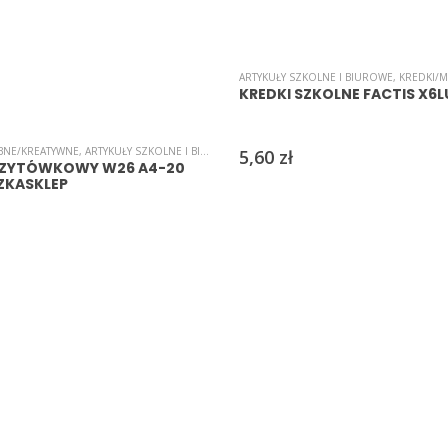
ARTYKUŁY SZKOLNE I BIUROWE
,
KREDKI/M
KREDKI SZKOLNE FACTIS X6L
BNE/KREATYWNE
,
ARTYKUŁY SZKOLNE I BIUROWE
,
KARTON/PAPIER WIZYTÓWKOWY
,
PAPIER
5,60
zł
IZYTÓWKOWY W26 A4-20
SZKASKLEP