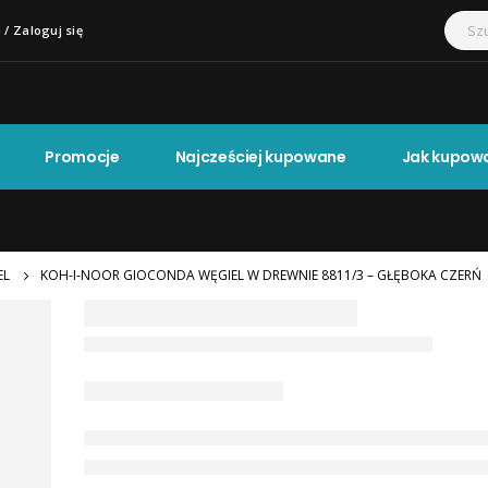
 / Zaloguj się
Promocje
Najcześciej kupowane
Jak kupow
EL
KOH-I-NOOR GIOCONDA WĘGIEL W DREWNIE 8811/3 – GŁĘBOKA CZERŃ