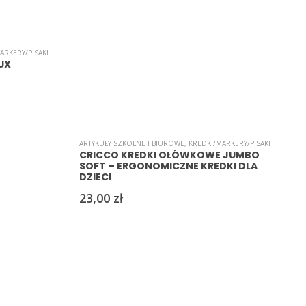
ARKERY/PISAKI
UX
,
PAPIERY/WYCINANKI
ARTYKUŁY SZKOLNE I BIUROWE
,
KREDKI/MARKERY/PISAKI
CRICCO KREDKI OŁÓWKOWE JUMBO
SOFT – ERGONOMICZNE KREDKI DLA
DZIECI
23,00
zł
A