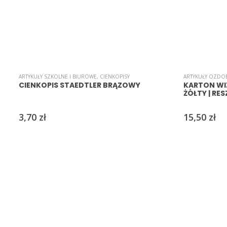
ARTYKUŁY SZKOLNE I BIUROWE
,
CIENKOPISY
ARTYKUŁY OZDO
CIENKOPIS STAEDTLER BRĄZOWY
KARTON W
ŻÓŁTY | RE
3,70
zł
15,50
zł