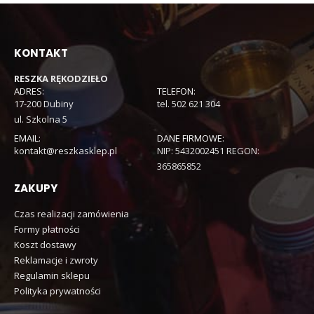
KONTAKT
RESZKA RĘKODZIEŁO
ADRES:
TELEFON:
17-200 Dubiny
tel. 502 621 304
ul. Szkolna 5
EMAIL:
DANE FIRMOWE:
kontakt@reszkasklep.pl
NIP: 5432002451 REGON:
365865852
ZAKUPY
Czas realizacji zamówienia
Formy płatności
Koszt dostawy
Reklamacje i zwroty
Regulamin sklepu
Polityka prywatności