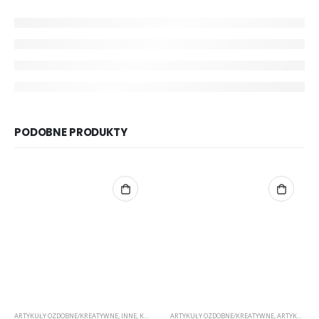
PODOBNE PRODUKTY
ARTYKUŁY OZDOBNE/KREATYWNE
,
INNE
,
KLEJE, TAŚMY
ARTYKUŁY OZDOBNE/KREATYWNE
,
SCRAPBOOKING
,
ŚWIĘTA/UROCZYSTOŚCI/PAR
,
ARTYKUŁY SZKOLNE I BIUROWE