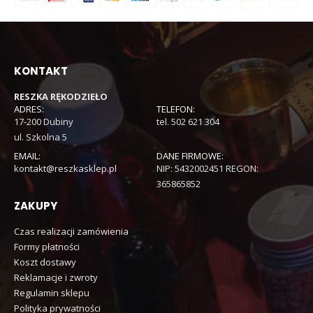
KONTAKT
RESZKA RĘKODZIEŁO
ADRES:
TELEFON:
17-200 Dubiny
tel. 502 621 304
ul. Szkolna 5
EMAIL:
DANE FIRMOWE:
kontakt@reszkasklep.pl
NIP: 5432002451 REGON:
365865852
ZAKUPY
Czas realizacji zamówienia
Formy płatności
Koszt dostawy
Reklamacje i zwroty
Regulamin sklepu
Polityka prywatności