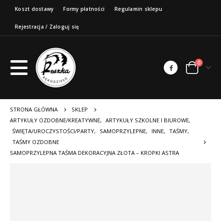
Koszt dostawy
Formy płatności
Regulamin sklepu
Rejestracja / Zaloguj się
0
STRONA GŁÓWNA
SKLEP
ARTYKUŁY OZDOBNE/KREATYWNE
,
ARTYKUŁY SZKOLNE I BIUROWE
,
ŚWIĘTA/UROCZYSTOŚCI/PARTY
,
SAMOPRZYLEPNE
,
INNE
,
TAŚMY
,
TAŚMY OZDOBNE
SAMOPRZYLEPNA TAŚMA DEKORACYJNA ZŁOTA – KROPKI ASTRA