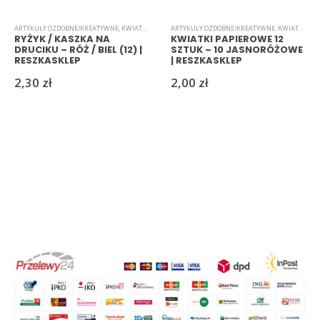
ARTYKUŁY OZDOBNE/KREATYWNE
,
KWIATKI
,
RYŻYK
ARTYKUŁY OZDOBNE/KREATYWNE
,
KWIATKI
,
PAP
RYŻYK / KASZKA NA
KWIATKI PAPIEROWE 12
DRUCIKU – RÓŻ / BIEL (12) |
SZTUK – 10 JASNORÓŻOWE
RESZKASKLEP
| RESZKASKLEP
2,30
zł
2,00
zł