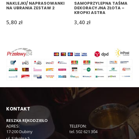
NAKLEJKI/ NAPRASOWANKI
SAMOPRZYLEPNA TAŚMA
NA UBRANIA ZESTAW 2
DEKORACYJNA ZŁOTA –
KROPKI ASTRA
5,80
zł
3,40
zł
KONTAKT
RESZKA RĘKODZIEŁO
ADRES:
TELEFON:
17-200 Dubiny
tel. 502 621 304
ul. Szkolna 5