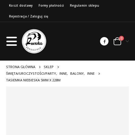
Koszt dostawy
Formy płatności
Regulamin sklepu
Rejestracja / Zaloguj się
0
STRONA GŁÓWNA
SKLEP
ŚWIĘTA/UROCZYSTOŚCI/PARTY
,
INNE
,
BALONY
,
INNE
TASIEMKA NIEBIESKA 5MM X 228M