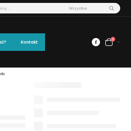
0
ać?
Kontakt
tki