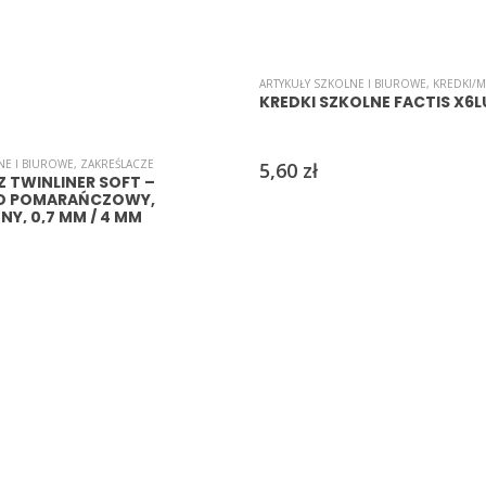
ARTYKUŁY SZKOLNE I BIUROWE
,
KREDKI/M
KREDKI SZKOLNE FACTIS X6L
NE I BIUROWE
,
ZAKREŚLACZE
5,60
zł
 TWINLINER SOFT –
O POMARAŃCZOWY,
Y, 0,7 MM / 4 MM