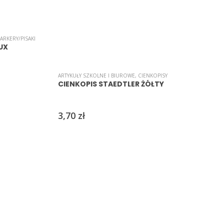
ARKERY/PISAKI
UX
ARTYKUŁY SZKOLNE I BIUROWE
,
CIENKOPISY
A
CIENKOPIS STAEDTLER ŻÓŁTY
3,70
zł