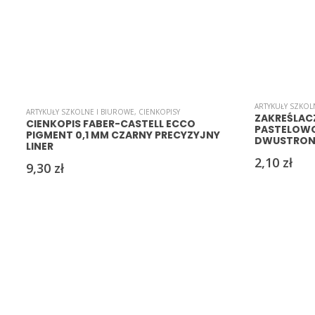
ARTYKUŁY SZKOL
ARTYKUŁY SZKOLNE I BIUROWE
,
CIENKOPISY
ZAKREŚLACZ
CIENKOPIS FABER-CASTELL ECCO
PASTELOW
PIGMENT 0,1 MM CZARNY PRECYZYJNY
DWUSTRONN
LINER
2,10
zł
9,30
zł