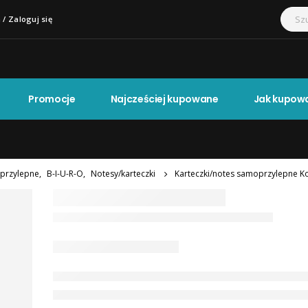
 / Zaloguj się
Promocje
Najcześciej kupowane
Jak kupow
oprzylepne
,
B-I-U-R-O
,
Notesy/karteczki
Karteczki/notes samoprzylepne Ko