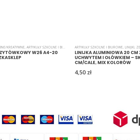
BNE/KREATYWNE
,
ARTYKUŁY SZKOLNE I BIUROWE
,
ARTYKUŁY SZKOLNE I BIUROWE
KARTON/PAPIER WIZYTÓWKOWY
,
LINIJKI
,
PAPIER
,
Z
IZYTÓWKOWY W26 A4-20
LINIJKA ALUMINIOWA 20 CM 
SZKASKLEP
UCHWYTEM I OŁÓWKIEM – S
CM/CALE, MIX KOLORÓW
4,50
zł