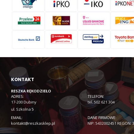
KONTAKT
RESZKA RĘKODZIEŁO
ADRES:
TELEFON:
17-200 Dubiny
tel. 502 621 304
ul. Szkolna 5
EMAIL:
DANE FIRMOWE:
kontakt@reszkasklep.pl
NIP: 5432002451 REGON: 