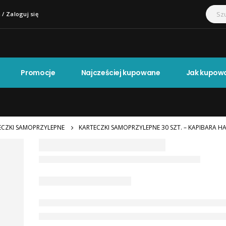
 / Zaloguj się
Promocje
Najcześciej kupowane
Jak kupow
ECZKI SAMOPRZYLEPNE
KARTECZKI SAMOPRZYLEPNE 30 SZT. – KAPIBARA HA