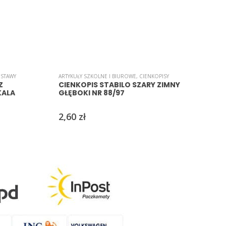
ESTAWY
,
PAPIERY/WYCINANKI
ARTYKUŁY SZKOLNE I BIUROWE
,
CIENKOPISY
A
Z
CIENKOPIS STABILO SZARY ZIMNY
KALA
GŁĘBOKI NR 88/97
2,60
zł