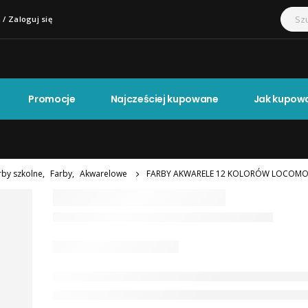
 / Zaloguj się
Promocje
Najcześciej kupowane
Jak kupow
rby szkolne
,
Farby
,
Akwarelowe
FARBY AKWARELE 12 KOLORÓW LOCOMO