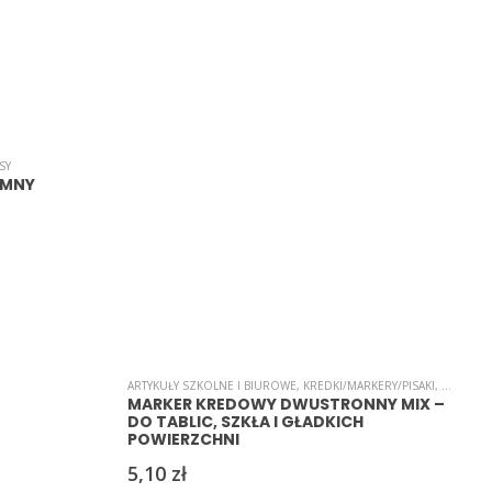
SY
A
IMNY
ARTYKUŁY SZKOLNE I BIUROWE
,
KREDKI/MARKERY/PISAKI
,
MARKER
MARKER KREDOWY DWUSTRONNY MIX –
DO TABLIC, SZKŁA I GŁADKICH
POWIERZCHNI
5,10
zł