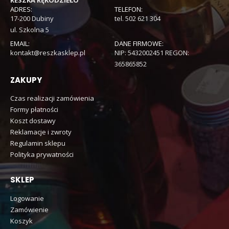
ADRES:
TELEFON:
17-200 Dubiny
tel. 502 621 304
ul. Szkolna 5
EMAIL:
DANE FIRMOWE:
kontakt@reszkasklep.pl
NIP: 5432002451 REGON:
365865852
ZAKUPY
Czas realizacji zamówienia
Formy płatności
Koszt dostawy
Reklamacje i zwroty
Regulamin sklepu
Polityka prywatności
SKLEP
Logowanie
Zamówienie
Koszyk