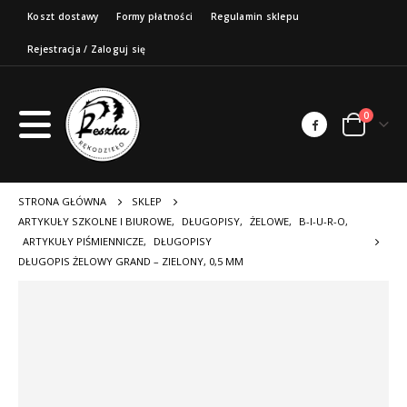
Koszt dostawy
Formy płatności
Regulamin sklepu
Rejestracja / Zaloguj się
0
STRONA GŁÓWNA
SKLEP
ARTYKUŁY SZKOLNE I BIUROWE
,
DŁUGOPISY
,
ŻELOWE
,
B-I-U-R-O
,
ARTYKUŁY PIŚMIENNICZE
,
DŁUGOPISY
DŁUGOPIS ŻELOWY GRAND – ZIELONY, 0,5 MM