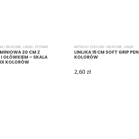
NE I BIUROWE
,
LINIJKI
,
ZESTAWY
ARTYKUŁY SZKOLNE I BIUROWE
,
LINIJKI
UMINIOWA 20 CM Z
LINIJKA 15 CM SOFT GRIP P
I OŁÓWKIEM – SKALA
KOLORÓW
MIX KOLORÓW
2,60
zł