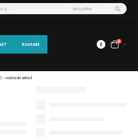
0
ać?
Kontakt
 – niebieski wkład