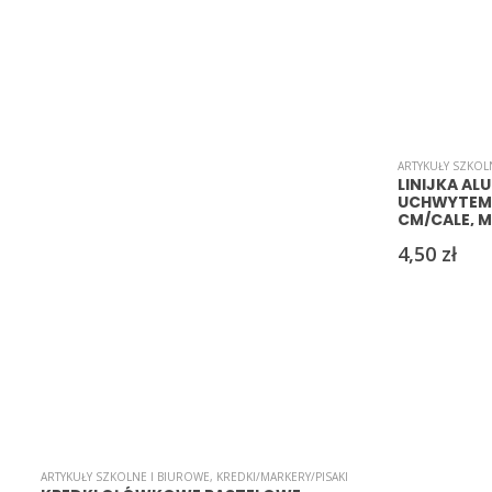
ARTYKUŁY SZKOL
LINIJKA AL
UCHWYTEM 
CM/CALE, 
4,50
zł
ARTYKUŁY SZKOLNE I BIUROWE
,
KREDKI/MARKERY/PISAKI