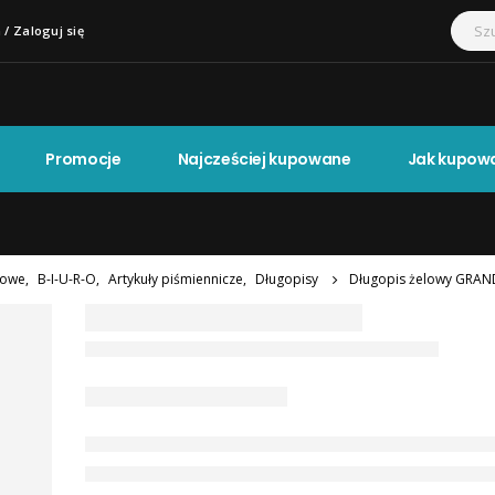
 / Zaloguj się
Promocje
Najcześciej kupowane
Jak kupow
lowe
,
B-I-U-R-O
,
Artykuły piśmiennicze
,
Długopisy
Długopis żelowy GRAND