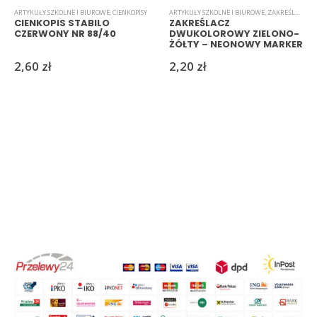
ARTYKUŁY SZKOLNE I BIUROWE
,
CIENKOPISY
ARTYKUŁY SZKOLNE I BIUROWE
,
ZAKREŚLACZE
CIENKOPIS STABILO
ZAKREŚLACZ
CZERWONY NR 88/40
DWUKOLOROWY ZIELONO-
ŻÓŁTY – NEONOWY MARKER
DO NOTATEK
2,60
zł
2,20
zł