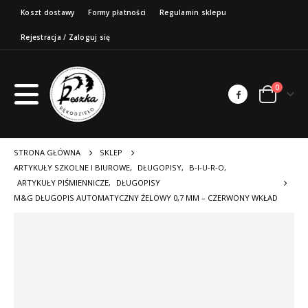
Koszt dostawy
Formy płatności
Regulamin sklepu
Rejestracja / Zaloguj się
0
STRONA GŁÓWNA
SKLEP
ARTYKUŁY SZKOLNE I BIUROWE
,
DŁUGOPISY
,
B-I-U-R-O
,
ARTYKUŁY PIŚMIENNICZE
,
DŁUGOPISY
M&G DŁUGOPIS AUTOMATYCZNY ŻELOWY 0,7 MM – CZERWONY WKŁAD