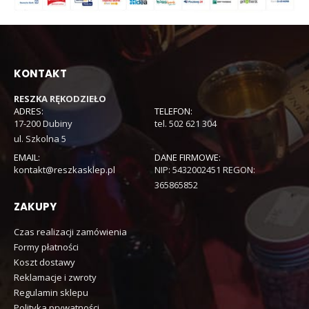
KONTAKT
RESZKA RĘKODZIEŁO
ADRES:
TELEFON:
17-200 Dubiny
tel. 502 621 304
ul. Szkolna 5
EMAIL:
DANE FIRMOWE:
kontakt@reszkasklep.pl
NIP: 5432002451 REGON:
365865852
ZAKUPY
Czas realizacji zamówienia
Formy płatności
Koszt dostawy
Reklamacje i zwroty
Regulamin sklepu
Polityka prywatności