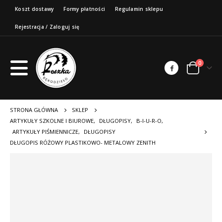
Koszt dostawy
Formy płatności
Regulamin sklepu
Rejestracja / Zaloguj się
0
STRONA GŁÓWNA
SKLEP
ARTYKUŁY SZKOLNE I BIUROWE
,
DŁUGOPISY
,
B-I-U-R-O
,
ARTYKUŁY PIŚMIENNICZE
,
DŁUGOPISY
DŁUGOPIS RÓŻOWY PLASTIKOWO- METALOWY ZENITH