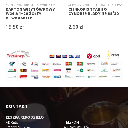
ARTYKUŁY OZDOBNE/KREATYWNE
,
ARTYKUŁY SZKOLNE I BIUROWE
ARTYKUŁY SZKOLNE I BIUROWE
,
KARTON/PAPIER WIZYTÓWKOW
,
CIENKOPISY
KARTON WIZYTÓWKOWY
CIENKOPIS STABILO
W26 A4-20 ŻÓŁTY |
CYNOBER BLADY NR 88/30
RESZKASKLEP
15,50
zł
2,60
zł
KONTAKT
RESZKA RĘKODZIEŁO
ADRES:
TELEFON:
17-200 Dubiny
tel. 502 621 304