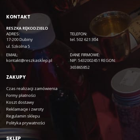
KONTAKT
RESZKA RĘKODZIEŁO
ADRES:
TELEFON:
17-200 Dubiny
tel. 502 621 304
ul. Szkolna 5
EMAIL:
DANE FIRMOWE:
kontakt@reszkasklep.pl
NIP: 5432002451 REGON:
365865852
ZAKUPY
Czas realizacji zamówienia
Formy płatności
Koszt dostawy
Reklamacje i zwroty
Regulamin sklepu
Polityka prywatności
SKLEP