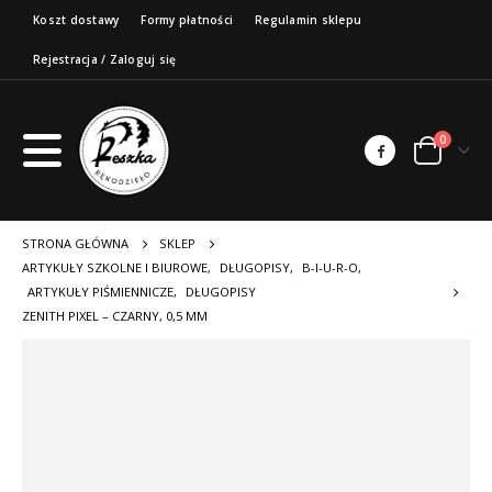
Koszt dostawy
Formy płatności
Regulamin sklepu
Rejestracja / Zaloguj się
0
STRONA GŁÓWNA
SKLEP
ARTYKUŁY SZKOLNE I BIUROWE
,
DŁUGOPISY
,
B-I-U-R-O
,
ARTYKUŁY PIŚMIENNICZE
,
DŁUGOPISY
ZENITH PIXEL – CZARNY, 0,5 MM