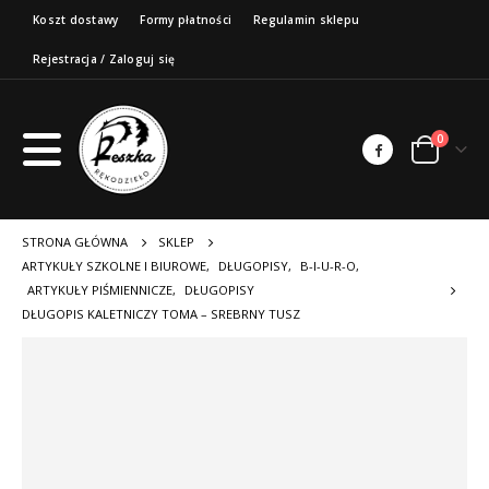
Koszt dostawy
Formy płatności
Regulamin sklepu
Rejestracja / Zaloguj się
0
STRONA GŁÓWNA
SKLEP
ARTYKUŁY SZKOLNE I BIUROWE
,
DŁUGOPISY
,
B-I-U-R-O
,
ARTYKUŁY PIŚMIENNICZE
,
DŁUGOPISY
DŁUGOPIS KALETNICZY TOMA – SREBRNY TUSZ