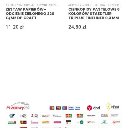
ARTYKUŁY OZDOBNE/KREATYWNE
,
ARTYKUŁY SZKOLNE I BIUROWE
ARTYKUŁY SZKOLNE I BIUROWE
,
BLOKI
,
PAPIER
,
PAPIERY/WYCINA
,
CIENKOPISY
,
PAS
ZESTAW PAPIERÓW-
CIENKOPISY PASTELOWE 6
ODCIENIE ZIELONEGO 220
KOLORÓW STAEDTLER
G/M2 DP CRAFT
TRIPLUS FINELINER 0,3 MM
11,20
zł
24,80
zł