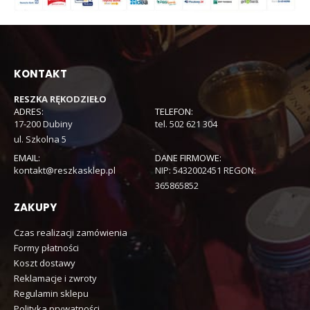
KONTAKT
RESZKA RĘKODZIEŁO
ADRES:
TELEFON:
17-200 Dubiny
tel. 502 621 304
ul. Szkolna 5
EMAIL:
DANE FIRMOWE:
kontakt@reszkasklep.pl
NIP: 5432002451 REGON:
365865852
ZAKUPY
Czas realizacji zamówienia
Formy płatności
Koszt dostawy
Reklamacje i zwroty
Regulamin sklepu
Polityka prywatności