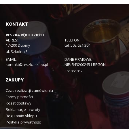
KONTAKT
RESZKA RĘKODZIEŁO
ADRES:
TELEFON:
17-200 Dubiny
tel. 502 621 304
ul. Szkolna 5
EMAIL:
DANE FIRMOWE:
kontakt@reszkasklep.pl
NIP: 5432002451 REGON:
365865852
ZAKUPY
Czas realizacji zamówienia
Formy płatności
Koszt dostawy
Reklamacje i zwroty
Regulamin sklepu
Polityka prywatności