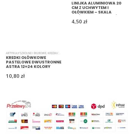
LINIJKA ALUMINIOWA 20
CM Z UCHWYTEM I
OŁÓWKIEM – SKALA
CM/CALE, MIX KOLORÓW
4,50
zł
ARTYKUŁY SZKOLNE I BIUROWE
,
KREDKI/MARKERY/PISAKI
KREDKI OŁÓWKOWE
PASTELOWE DWUSTRONNE
ASTRA 12=24 KOLORY
10,80
zł