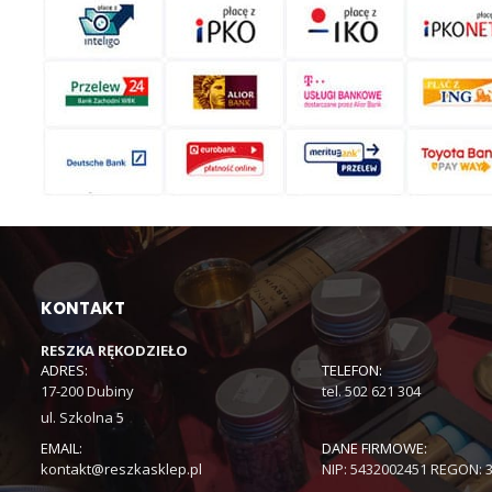
KONTAKT
RESZKA RĘKODZIEŁO
ADRES:
TELEFON:
17-200 Dubiny
tel. 502 621 304
ul. Szkolna 5
EMAIL:
DANE FIRMOWE:
kontakt@reszkasklep.pl
NIP: 5432002451 REGON: 