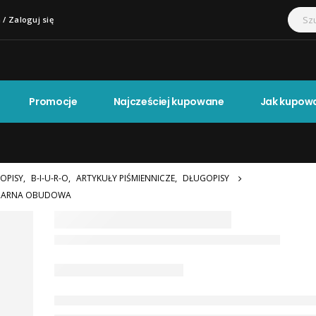
 / Zaloguj się
Promocje
Najcześciej kupowane
Jak kupow
OPISY
,
B-I-U-R-O
,
ARTYKUŁY PIŚMIENNICZE
,
DŁUGOPISY
 CZARNA OBUDOWA