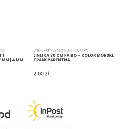
ACZE
LINIJKI
,
ARTYKUŁY SZKOLNE I BIUROWE
A
 |
LINIJKA 30 CM FAIBO – KOLOR MORSKI,
7 MM | 4 MM
TRANSPARENTNA
2,00
zł