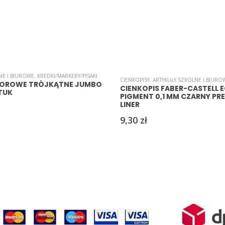
NE I BIUROWE
,
KREDKI/MARKERY/PISAKI
CIENKOPISY
,
ARTYKUŁY SZKOLNE I BIURO
LOROWE TRÓJKĄTNE JUMBO
CIENKOPIS FABER-CASTELL 
ZTUK
PIGMENT 0,1 MM CZARNY PR
LINER
9,30
zł