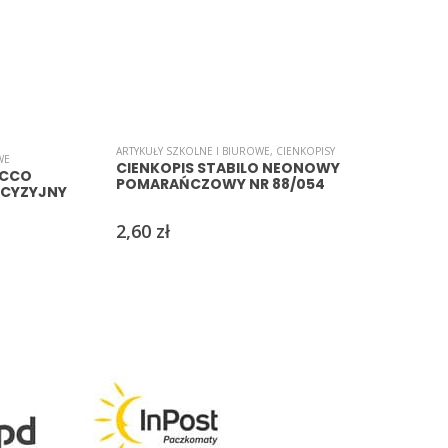
ARTYKUŁY SZKOLNE I BIUROWE
,
CIENKOPISY
A
WE
CIENKOPIS STABILO NEONOWY
ECCO
POMARAŃCZOWY NR 88/054
ECYZYJNY
2,60
zł