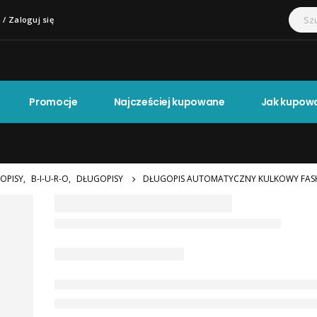
 / Zaloguj się
Promocje
Najcześciej kupowane
Jak kupow
OPISY
,
B-I-U-R-O
,
DŁUGOPISY
DŁUGOPIS AUTOMATYCZNY KULKOWY FASHI