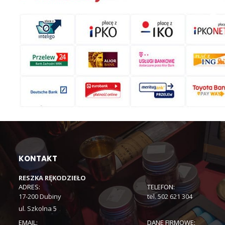
KONTAKT
RESZKA RĘKODZIEŁO
ADRES:
TELEFON:
17-200 Dubiny
tel. 502 621 304
ul. Szkolna 5
EMAIL:
DANE FIRMOWE: