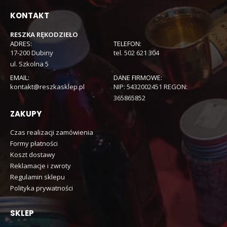
KONTAKT
RESZKA RĘKODZIEŁO
ADRES:
TELEFON:
17-200 Dubiny
tel. 502 621 304
ul. Szkolna 5
EMAIL:
DANE FIRMOWE:
kontakt@reszkasklep.pl
NIP: 5432002451 REGON:
365865852
ZAKUPY
Czas realizacji zamówienia
Formy płatności
Koszt dostawy
Reklamacje i zwroty
Regulamin sklepu
Polityka prywatności
SKLEP