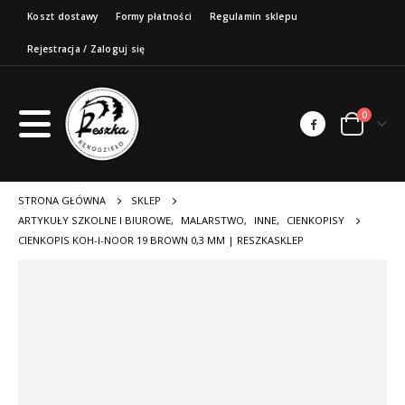
Koszt dostawy
Formy płatności
Regulamin sklepu
Rejestracja / Zaloguj się
0
STRONA GŁÓWNA
SKLEP
ARTYKUŁY SZKOLNE I BIUROWE
,
MALARSTWO
,
INNE
,
CIENKOPISY
CIENKOPIS KOH-I-NOOR 19 BROWN 0,3 MM | RESZKASKLEP