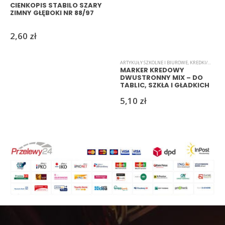
CIENKOPIS STABILO SZARY
ZIMNY GŁĘBOKI NR 88/97
2,60
zł
ARTYKUŁY SZKOLNE I BIUROWE
,
KREDKI/MARKERY/PISAKI
MARKER KREDOWY
DWUSTRONNY MIX – DO
TABLIC, SZKŁA I GŁADKICH
POWIERZCHNI
5,10
zł