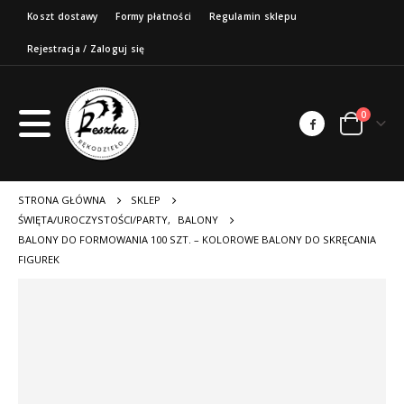
Koszt dostawy
Formy płatności
Regulamin sklepu
Rejestracja / Zaloguj się
0
STRONA GŁÓWNA
SKLEP
ŚWIĘTA/UROCZYSTOŚCI/PARTY
,
BALONY
BALONY DO FORMOWANIA 100 SZT. – KOLOROWE BALONY DO SKRĘCANIA
FIGUREK