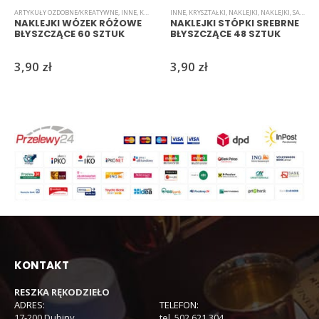
ARTYKUŁY OZDOBNE/KREATYWNE
,
INNE
,
KRYSZTAŁKI
INNE
,
NAKLEJKI
,
KRYSZTAŁKI
,
NAKLEJKI
,
NAKLEJKI
,
SAMOPRZYLEPNE
,
NAKLEJKI
,
SAMOPRZYLEPNE
,
ŚWIĘT
NAKLEJKI WÓZEK RÓŻOWE
NAKLEJKI STÓPKI SREBRNE
BŁYSZCZĄCE 60 SZTUK
BŁYSZCZĄCE 48 SZTUK
3,90
zł
3,90
zł
KONTAKT
RESZKA RĘKODZIEŁO
ADRES:
TELEFON:
17-200 Dubiny
tel. 502 621 304