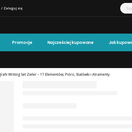
 / Zaloguj się
Promocje
Najcześciej kupowane
Jak kupow
rafii Writing Set Zieler – 17 Elementów, Pióro, Stalówki i Atramenty