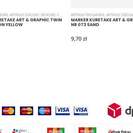
RSKIE
,
ARTYKUŁY SZKOLNE I BIUROWE
,
FLAMASTRY
ARTYKUŁY KREŚLARSKIE
,
KALIGRAFIA-PIÓRA
,
KREDKI/MARKERY/PI
,
ARTYKUŁY SZKOLN
RETAKE ART & GRAPHIC TWIN
MARKER KURETAKE ART & GR
ON YELLOW
NR 073 SAND
9,70
zł
IÓRA
,
KREDKI/MARKERY/PISAKI
,
MARKERY
,
SCRAPBOOKING
,
STEMPLE