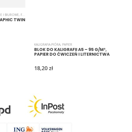
SAKI
E I BIUROWE
,
MARKERY
,
FLAMASTRY
,
KALIGRAFIA-PIÓRA
,
KREDKI/MARKERY/PISAKI
,
MARKERY
APHIC TWIN
KALIGRAFIA-PIÓRA
,
PAPIER
P
BLOK DO KALIGRAFII A5 – 95 G/M²,
PAPIER DO ĆWICZEŃ I LITERNICTWA
18,20
zł