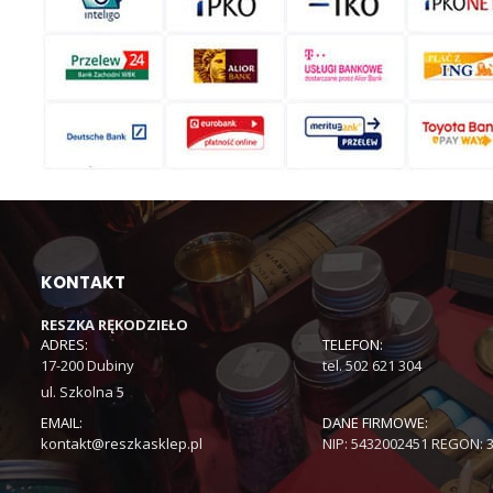
KONTAKT
RESZKA RĘKODZIEŁO
ADRES:
TELEFON:
17-200 Dubiny
tel. 502 621 304
ul. Szkolna 5
EMAIL:
DANE FIRMOWE:
kontakt@reszkasklep.pl
NIP: 5432002451 REGON: 