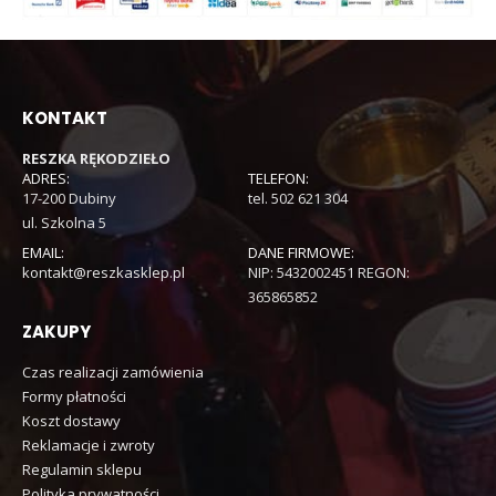
KONTAKT
RESZKA RĘKODZIEŁO
ADRES:
TELEFON:
17-200 Dubiny
tel. 502 621 304
ul. Szkolna 5
EMAIL:
DANE FIRMOWE:
kontakt@reszkasklep.pl
NIP: 5432002451 REGON:
365865852
ZAKUPY
Czas realizacji zamówienia
Formy płatności
Koszt dostawy
Reklamacje i zwroty
Regulamin sklepu
Polityka prywatności