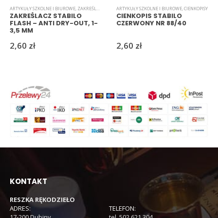
ARTYKUŁY SZKOLNE I BIUROWE
,
ZAKREŚLACZE
ARTYKUŁY SZKOLNE I BIUROWE
,
CIENKOPISY
ZAKREŚLACZ STABILO
CIENKOPIS STABILO
FLASH – ANTI DRY-OUT, 1-
CZERWONY NR 88/40
3,5 MM
2,60
zł
2,60
zł
KONTAKT
RESZKA RĘKODZIEŁO
ADRES:
TELEFON:
17-200 Dubiny
tel. 502 621 304