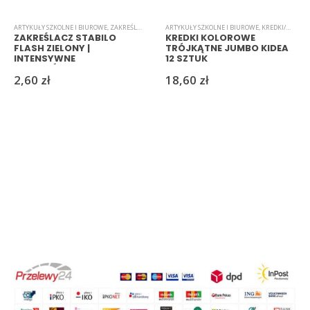
ARTYKUŁY SZKOLNE I BIUROWE
,
ZAKREŚLACZE
ARTYKUŁY SZKOLNE I BIUROWE
,
KREDKI/MARKERY/PISAKI
ZAKREŚLACZ STABILO
KREDKI KOLOROWE
FLASH ZIELONY |
TRÓJKĄTNE JUMBO KIDEA
INTENSYWNE
12 SZTUK
PODKREŚLENIE TEKSTU
2,60
zł
18,60
zł