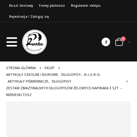
Koszt dostawy
Formy płatności
Regulamin sklepu
Rejestracja / Zaloguj się
0
STRONA GŁÓWNA
SKLEP
ARTYKUŁY SZKOLNE I BIUROWE
,
DŁUGOPISY
,
B-I-U-R-O
,
ARTYKUŁY PIŚMIENNICZE
,
DŁUGOPISY
ZESTAW ZMAZYWALNYCH DŁUGOPISÓW ŻELOWYCH KAPIBARA 3 SZT. –
NIEBIESKI TUSZ