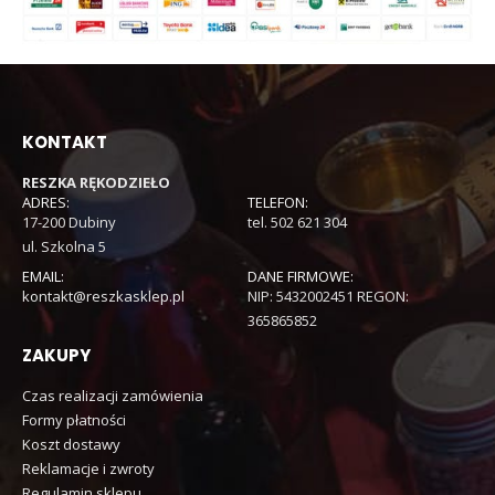
KONTAKT
RESZKA RĘKODZIEŁO
ADRES:
TELEFON:
17-200 Dubiny
tel. 502 621 304
ul. Szkolna 5
EMAIL:
DANE FIRMOWE:
kontakt@reszkasklep.pl
NIP: 5432002451 REGON:
365865852
ZAKUPY
Czas realizacji zamówienia
Formy płatności
Koszt dostawy
Reklamacje i zwroty
Regulamin sklepu