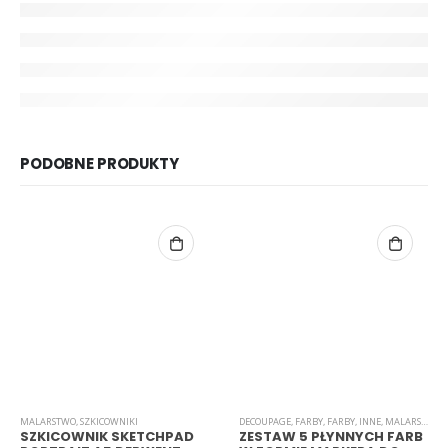
PODOBNE PRODUKTY
MALARSTWO
,
SZKICOWNIKI
DECOUPAGE
,
FARBY
,
FARBY
,
INNE
,
MALARSTWO
SZKICOWNIK SKETCHPAD
ZESTAW 5 PŁYNNYCH FARB