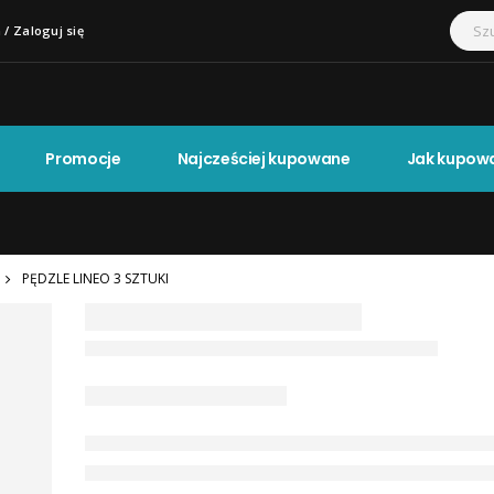
 / Zaloguj się
Promocje
Najcześciej kupowane
Jak kupow
PĘDZLE LINEO 3 SZTUKI