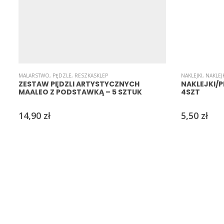
MALARSTWO
,
PĘDZLE
,
RESZKASKLEP
NAKLEJKI
,
NAKLEJ
ZESTAW PĘDZLI ARTYSTYCZNYCH
NAKLEJKI/
MAALEO Z PODSTAWKĄ – 5 SZTUK
4SZT
14,90
zł
5,50
zł