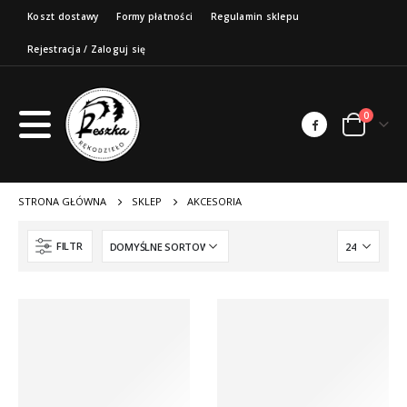
Koszt dostawy
Formy płatności
Regulamin sklepu
Rejestracja / Zaloguj się
0
STRONA GŁÓWNA
SKLEP
AKCESORIA
FILTR