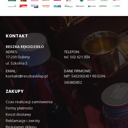
KONTAKT
RESZKA RĘKODZIEŁO
ADRES:
TELEFON:
17-200 Dubiny
tel. 502 621 304
ul. Szkolna 5
EMAIL:
DANE FIRMOWE:
kontakt@reszkasklep.pl
NIP: 5432002451 REGON:
365865852
ZAKUPY
Czas realizacji zamówienia
Formy płatności
Koszt dostawy
Reklamacje i zwroty
Regulamin sklepu