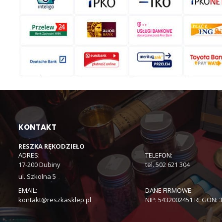
KONTAKT
RESZKA RĘKODZIEŁO
ADRES:
TELEFON:
17-200 Dubiny
tel. 502 621 304
ul. Szkolna 5
EMAIL:
DANE FIRMOWE:
kontakt@reszkasklep.pl
NIP: 5432002451 REGON: 