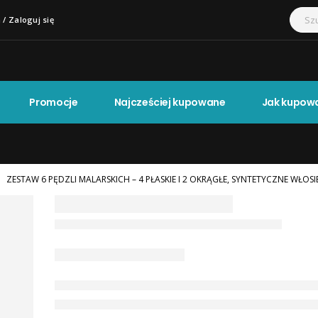
 / Zaloguj się
Promocje
Najcześciej kupowane
Jak kupow
ZESTAW 6 PĘDZLI MALARSKICH – 4 PŁASKIE I 2 OKRĄGŁE, SYNTETYCZNE WŁO