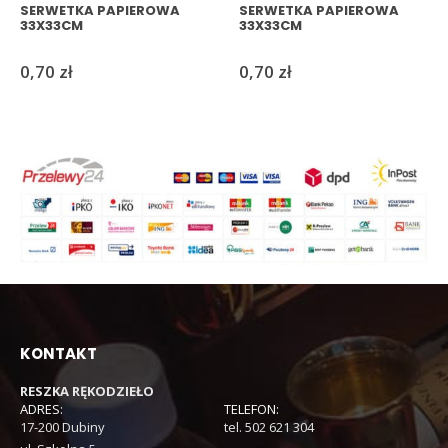
SERWETKA PAPIEROWA
SERWETKA PAPIEROWA
33X33CM
33X33CM
0,70
zł
0,70
zł
KONTAKT
RESZKA RĘKODZIEŁO
ADRES:
TELEFON:
17-200 Dubiny
tel. 502 621 304