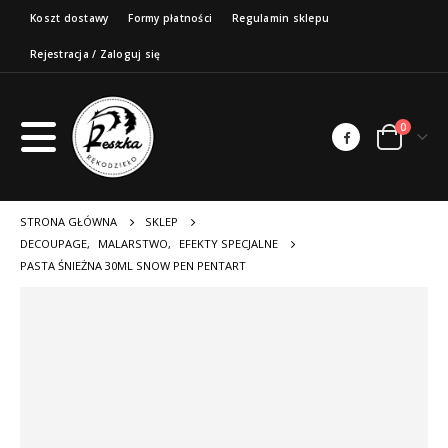
Koszt dostawy
Formy płatności
Regulamin sklepu
Rejestracja / Zaloguj się
0
STRONA GŁÓWNA
SKLEP
DECOUPAGE
,
MALARSTWO
,
EFEKTY SPECJALNE
PASTA ŚNIEŻNA 30ML SNOW PEN PENTART