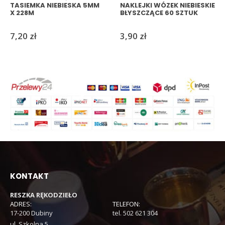
TASIEMKA NIEBIESKA 5MM
NAKLEJKI WÓZEK NIEBIESKIE
X 228M
BŁYSZCZĄCE 60 SZTUK
7,20
zł
3,90
zł
KONTAKT
RESZKA RĘKODZIEŁO
ADRES:
TELEFON:
17-200 Dubiny
tel. 502 621 304
ul. Szkolna 5