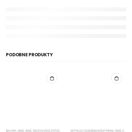
PODOBNE PRODUKTY
BALONY
,
INNE
,
INNE
,
ŚWIĘTA/UROCZYSTOŚCI/PARTY
ARTYKUŁY OZDOBNE/KREATYWNE
,
INNE
,
KRYSZTAŁKI