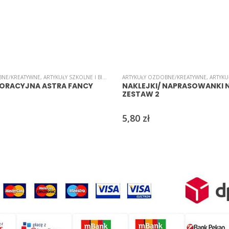
BNE/KREATYWNE
NAKLEJKI
,
SAMOPRZYLEPNE
,
ARTYKUŁY SZKOLNE I BIUROWE
,
ŚWIĘTA/UROCZYSTOŚCI/PARTY
,
ARTYKUŁY OZDOBNE/KREATYWNE
INNE
,
SAMOPRZYLEPNE
,
ŚWIĘTA/UROCZY
,
ARTYKUŁY
ORACYJNA ASTRA FANCY
NAKLEJKI/ NAPRASOWANKI 
ZESTAW 2
5,80
zł