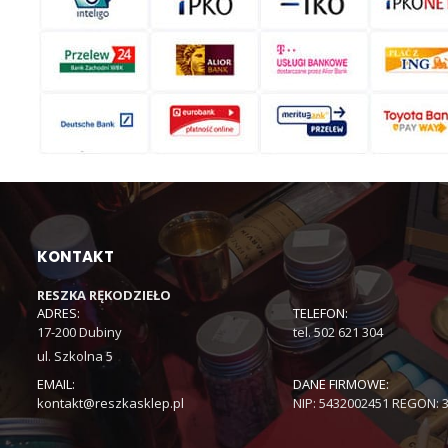
KONTAKT
RESZKA RĘKODZIEŁO
ADRES:
TELEFON:
17-200 Dubiny
tel. 502 621 304
ul. Szkolna 5
EMAIL:
DANE FIRMOWE:
kontakt@reszkasklep.pl
NIP: 5432002451 REGON: 