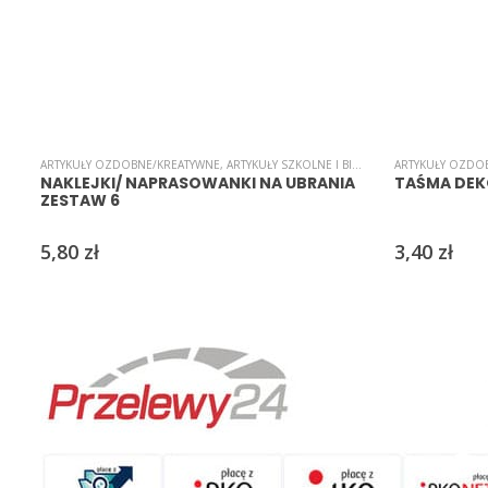
ARTYKUŁY OZDOBNE/KREATYWNE
,
ARTYKUŁY SZKOLNE I BIUROWE
,
ARTYKUŁY OZDO
INNE
,
NAKLEJKI
,
NAKLEJKI/ NAPRASOWANKI NA UBRANIA
TAŚMA DEK
ZESTAW 6
5,80
zł
3,40
zł