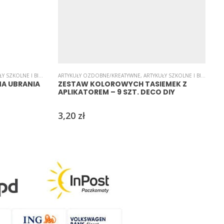
STOŚCI/PARTY
 SZKOLNE I BIUROWE
,
TAŚMY
,
TAŚMY OZDOBNE
,
ARTYKUŁY OZDOBNE/KREATYWNE
INNE
,
NAKLEJKI
,
NAKLEJKI
,
SAMOPRZYLEPNE
,
ARTYKUŁY SZKOLNE I BIUROWE
,
ŚWIĘTA/UROCZYSTOŚ
,
A
NA UBRANIA
ZESTAW KOLOROWYCH TASIEMEK Z
APLIKATOREM – 9 SZT. DECO DIY
3,20
zł