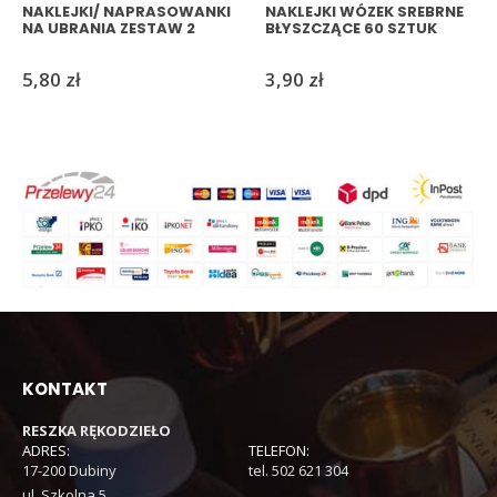
NAKLEJKI/ NAPRASOWANKI
NAKLEJKI WÓZEK SREBRNE
NA UBRANIA ZESTAW 2
BŁYSZCZĄCE 60 SZTUK
5,80
zł
3,90
zł
KONTAKT
RESZKA RĘKODZIEŁO
ADRES:
TELEFON:
17-200 Dubiny
tel. 502 621 304
ul. Szkolna 5