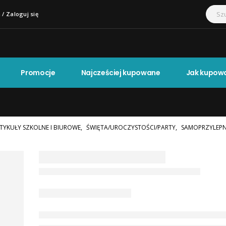
 / Zaloguj się
Promocje
Najcześciej kupowane
Jak kupow
TYKUŁY SZKOLNE I BIUROWE
,
ŚWIĘTA/UROCZYSTOŚCI/PARTY
,
SAMOPRZYLEP