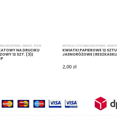
BNE/KREATYWNE
,
KWIATKI
,
RYŻYK
ARTYKUŁY OZDOBNE/KREATYWNE
,
KWIATKI
KATOWY NA DRUCIKU
KWIATKI PAPIEROWE 12 SZTUK
WY 12 SZT. (3)|
JASNORÓŻOWE | RESZKASKL
EP
2,00
zł