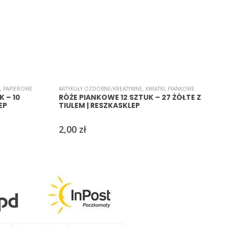
,
PAPIEROWE
ARTYKUŁY OZDOBNE/KREATYWNE
,
KWIATKI
,
PIANKOWE
A
 – 10
RÓŻE PIANKOWE 12 SZTUK – 27 ŻÓŁTE Z
EP
TIULEM | RESZKASKLEP
2,00
zł