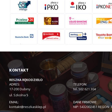
KONTAKT
RESZKA RĘKODZIEŁO
ADRES:
TELEFON:
17-200 Dubiny
tel. 502 621 304
ul. Szkolna 5
EMAIL:
DANE FIRMOWE:
kontakt@reszkasklep.pl
NIP: 5432002451 REGON: 