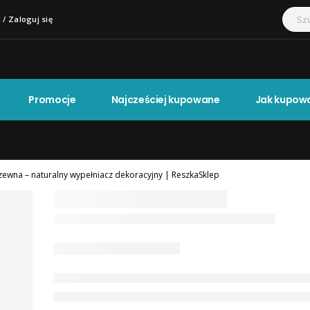
 / Zaloguj się
Promocje
Najcześciej kupowane
Jak kupow
ewna – naturalny wypełniacz dekoracyjny | ReszkaSklep