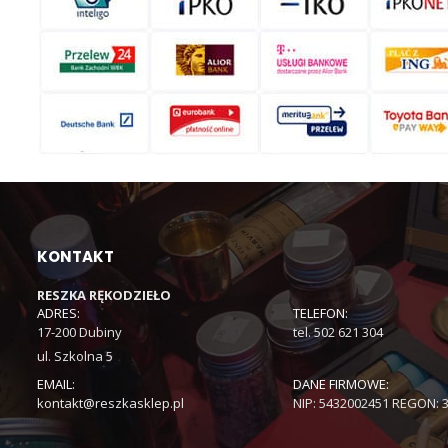
KONTAKT
RESZKA RĘKODZIEŁO
ADRES:
TELEFON:
17-200 Dubiny
tel. 502 621 304
ul. Szkolna 5
EMAIL:
DANE FIRMOWE:
kontakt@reszkasklep.pl
NIP: 5432002451 REGON: 