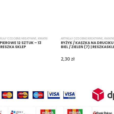
YKUŁY OZDOBNE/KREATYWNE
,
KWIATKI
ARTYKUŁY OZDOBNE/KREATYWNE
,
KWIATKI
PIEROWE 12 SZTUK – 13
RYŻYK / KASZKA NA DRUCIKU
RESZKA SKLEP
BIEL / ZIELEŃ (7) | RESZKASKL
2,30
zł