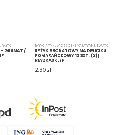
,
RYŻYK
RYŻYK
,
ARTYKUŁY OZDOBNE/KREATYWNE
,
KWIATKI
A
 – GRANAT /
RYŻYK BROKATOWY NA DRUCIKU
EP
POMARAŃCZOWY 12 SZT. (3)|
RESZKASKLEP
2,30
zł