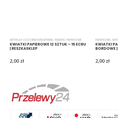
ARTYKUŁY OZDOBNE/KREATYWNE
,
KWIATKI
,
PAPIEROWE
PAPIEROWE
,
ART
KWIATKI PAPIEROWE 12 SZTUK – 15 ECRU
KWIATKI PA
| RESZKASKLEP
BORDOWE | 
2,00
zł
2,00
zł