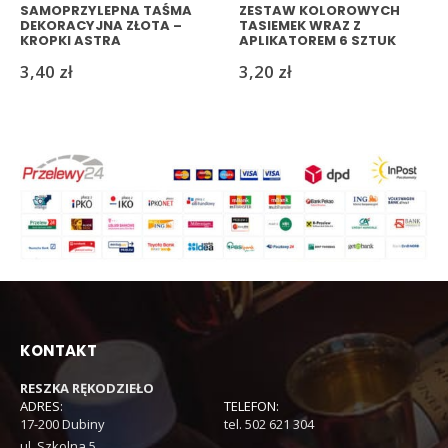
SAMOPRZYLEPNA TAŚMA
ZESTAW KOLOROWYCH
DEKORACYJNA ZŁOTA –
TASIEMEK WRAZ Z
KROPKI ASTRA
APLIKATOREM 6 SZTUK
DECO DIY
3,40
zł
3,20
zł
KONTAKT
RESZKA RĘKODZIEŁO
ADRES:
TELEFON:
17-200 Dubiny
tel. 502 621 304
ul. Szkolna 5