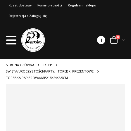
Koszt dostawy
Formy płatności
Regulamin sklepu
Rejestracja / Zaloguj się
0
STRONA GŁÓWNA
SKLEP
ŚWIĘTA/UROCZYSTOŚCI/PARTY
,
TOREBKI PREZENTOWE
TOREBKA PAPIEROWA/MIŚ/18X24X8,5CM