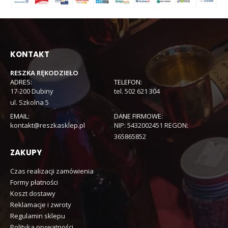
KONTAKT
RESZKA RĘKODZIEŁO
ADRES:
TELEFON:
17-200 Dubiny
tel. 502 621 304
ul. Szkolna 5
EMAIL:
DANE FIRMOWE:
kontakt@reszkasklep.pl
NIP: 5432002451 REGON:
365865852
ZAKUPY
Czas realizacji zamówienia
Formy płatności
Koszt dostawy
Reklamacje i zwroty
Regulamin sklepu
Polityka prywatności