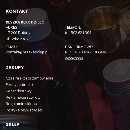
KONTAKT
RESZKA RĘKODZIEŁO
ADRES:
TELEFON:
17-200 Dubiny
tel. 502 621 304
ul. Szkolna 5
EMAIL:
DANE FIRMOWE:
kontakt@reszkasklep.pl
NIP: 5432002451 REGON:
365865852
ZAKUPY
Czas realizacji zamówienia
Formy płatności
Koszt dostawy
Reklamacje i zwroty
Regulamin sklepu
Polityka prywatności
SKLEP