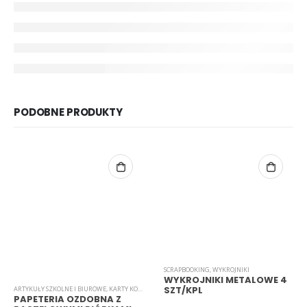
PODOBNE PRODUKTY
SCRAPBOOKING
,
WYKROJNIKI
WYKROJNIKI METALOWE 4
SZT/KPL
ARTYKUŁY SZKOLNE I BIUROWE
,
KARTY KOPERTY
,
KOPERTY I ZESTAWY KOPERT
,
SCRAPBOOKING
PAPETERIA OZDOBNA Z