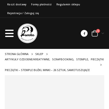
Koszt dostawy
Formy płatności
Regulamin sklepu
Rejestracja / Zaloguj się
0
STRONA GŁÓWNA
SKLEP
ARTYKUŁY OZDOBNE/KREATYWNE
,
SCRAPBOOKING
,
STEMPLE
,
PIECZĄTKI
PIECZĄTKI – STEMPLE BUŹKI, MINKI – 26 SZTUK, SAMOTUSZUJĄCE