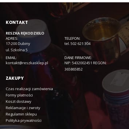
KONTAKT
RESZKA RĘKODZIEŁO
ADRES:
TELEFON:
17-200 Dubiny
tel. 502 621 304
ul. Szkolna 5
EMAIL:
DANE FIRMOWE:
kontakt@reszkasklep.pl
NIP: 5432002451 REGON:
365865852
ZAKUPY
Czas realizacji zamówienia
Formy płatności
Koszt dostawy
Reklamacje i zwroty
Regulamin sklepu
Polityka prywatności