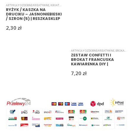
ARTYKUŁY OZDOBNE/KREATYWNE
,
KWIATKI
,
RYŻYK
RYŻYK / KASZKA NA
DRUCIKU – JASNONIEBIESKI
/ SZRON (5) | RESZKASKLEP
2,30
zł
ARTYKUŁY OZDOBNE/KREATYWNE
,
BROKAT
,
CON
ZESTAW CONFETTI I
BROKAT FRANCUSKA
KAWIARENKA DIY |
RESZKASKLEP
7,20
zł