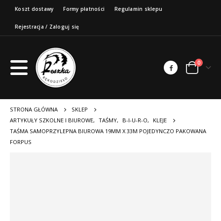
Koszt dostawy
Formy płatności
Regulamin sklepu
Rejestracja / Zaloguj się
0
STRONA GŁÓWNA
SKLEP
ARTYKUŁY SZKOLNE I BIUROWE
,
TAŚMY
,
B-I-U-R-O
,
KLEJE
TAŚMA SAMOPRZYLEPNA BIUROWA 19MM X 33M POJEDYNCZO PAKOWANA
FORPUS