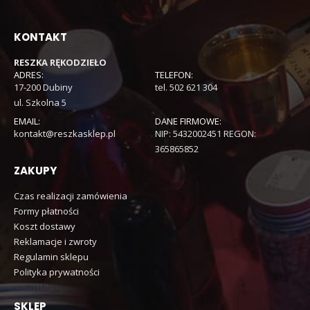
KONTAKT
RESZKA RĘKODZIEŁO
ADRES:
TELEFON:
17-200 Dubiny
tel. 502 621 304
ul. Szkolna 5
EMAIL:
DANE FIRMOWE:
kontakt@reszkasklep.pl
NIP: 5432002451 REGON:
365865852
ZAKUPY
Czas realizacji zamówienia
Formy płatności
Koszt dostawy
Reklamacje i zwroty
Regulamin sklepu
Polityka prywatności
SKLEP