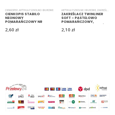
CIENKOPISY
,
ARTYKUŁY SZKOLNE I BIUROWE
ARTYKUŁY SZKOLNE I BIUROWE
,
ZAKREŚLACZE
CIENKOPIS STABILO
ZAKREŚLACZ TWINLINER
NEONOWY
SOFT – PASTELOWO
POMARAŃCZOWY NR
POMARAŃCZOWY,
88/054
DWUSTRONNY, 0,7 MM / 4
2,60
zł
2,10
zł
MM