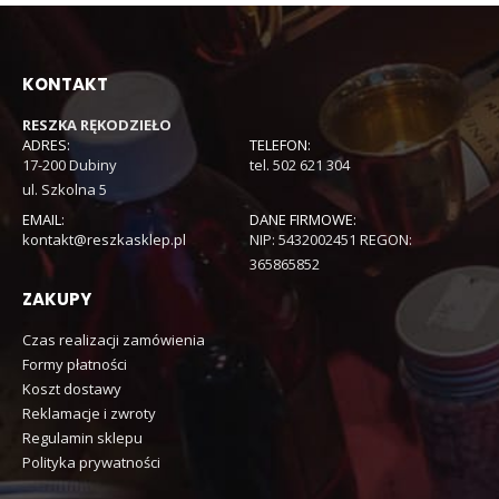
KONTAKT
RESZKA RĘKODZIEŁO
ADRES:
TELEFON:
17-200 Dubiny
tel. 502 621 304
ul. Szkolna 5
EMAIL:
DANE FIRMOWE:
kontakt@reszkasklep.pl
NIP: 5432002451 REGON:
365865852
ZAKUPY
Czas realizacji zamówienia
Formy płatności
Koszt dostawy
Reklamacje i zwroty
Regulamin sklepu
Polityka prywatności