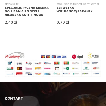
RESZKASKLEP
DECOUPAGE
,
POJEDYNCZE
,
POJEDYNCZE
,
RESZKASKLEP
SPECJALISTYCZNA KREDKA
SERWETKA
DO PISANIA PO SZKLE
WIELKANOC/BARANEK
NIEBIESKA KOH-I-NOOR
OKRĄGŁA
2,40
zł
0,70
zł
KONTAKT