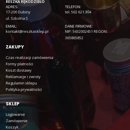
RESZKA RĘKODZIEŁO
ADRES:
TELEFON:
17-200 Dubiny
tel. 502 621 304
ul. Szkolna 5
EMAIL:
DANE FIRMOWE:
kontakt@reszkasklep.pl
NIP: 5432002451 REGON:
365865852
ZAKUPY
Czas realizacji zamówienia
Formy płatności
Koszt dostawy
Reklamacje i zwroty
Regulamin sklepu
Polityka prywatności
SKLEP
Logowanie
Zamówienie
Koszyk