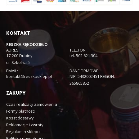
KONTAKT
RESZKA RĘKODZIEŁO
ADRES:
TELEFON:
17-200 Dubiny
tel. 502 621 304
ul. Szkolna 5
EMAIL:
DANE FIRMOWE:
kontakt@reszkasklep.pl
NIP: 5432002451 REGON:
365865852
ZAKUPY
Czas realizacji zamówienia
Formy płatności
Koszt dostawy
Reklamacje i zwroty
Regulamin sklepu
Polityka prywatności